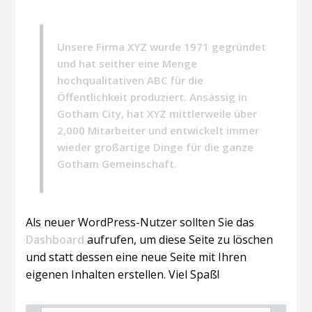
Unsere Firma XYZ wurde 1971 gegründet
und hat seither eine Menge
hochqualitativen ABC für die
Öffentlichkeit produziert. Ansässig in
Gotham City, hat XYZ mittlerweile über
2,000 Mitarbeiter und entwickelt immer
wieder großartige Dinge für die ganze
Gotham Gemeinschaft.
Als neuer WordPress-Nutzer sollten Sie das
Dashboard
aufrufen, um diese Seite zu löschen
und statt dessen eine neue Seite mit Ihren
eigenen Inhalten erstellen. Viel Spaß!