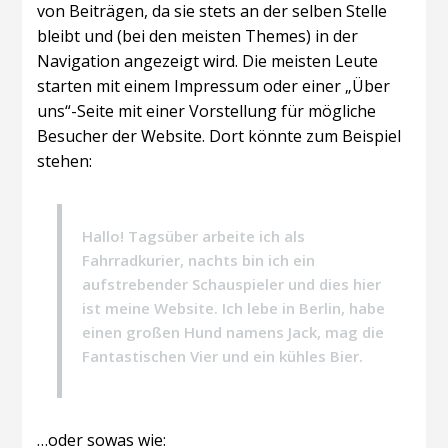
von Beiträgen, da sie stets an der selben Stelle
bleibt und (bei den meisten Themes) in der
Navigation angezeigt wird. Die meisten Leute
starten mit einem Impressum oder einer „Über
uns“-Seite mit einer Vorstellung für mögliche
Besucher der Website. Dort könnte zum Beispiel
stehen:
Hallo! Tagsüber arbeite ich als
Fahrradkurier, nachts bin ich ein
aufstrebender Schauspieler und dies hier
ist meine Website. Ich lebe in Berlin, habe
einen großen Hund namens Jack, mag die
Fantastischen Vier und ein kühles Bier.
…oder sowas wie: